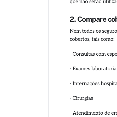
que não serão utiliz
2. Compare cob
Nem todos os seguros
cobertos, tais como:
- Consultas com espec
- Exames laboratori
- Internações hospit
- Cirurgias
- Atendimento de e