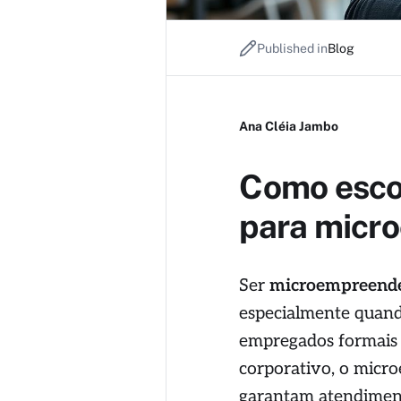
Published in
Blog
Ana Cléia Jambo
Como esco
para micr
Ser
microempreend
especialmente quando
empregados formais 
corporativo, o micr
garantam atendimen