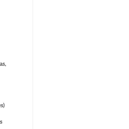
as,
s)
s